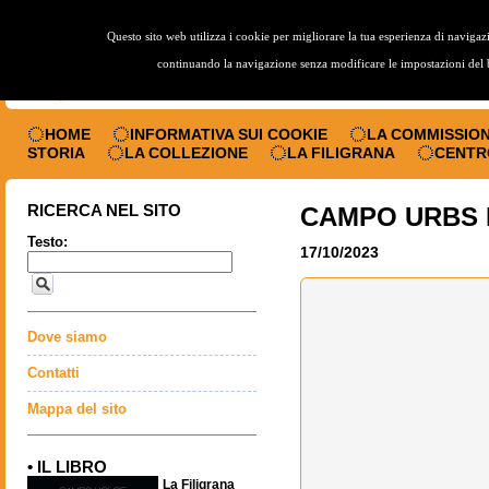
Questo sito web utilizza i cookie per migliorare la tua esperienza di naviga
continuando la navigazione senza modificare le impostazioni del br
HOME
INFORMATIVA SUI COOKIE
LA COMMISSION
STORIA
LA COLLEZIONE
LA FILIGRANA
CENTR
RICERCA NEL SITO
CAMPO URBS P
Testo:
17/10/2023
Dove siamo
Contatti
Mappa del sito
• IL LIBRO
La Filigrana