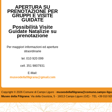
APERTURA SU
PRENOTAZIONE PER
GRUPPI E VISITE
GUIDATE
Possibilità Visite
Guidate Natalizie su
prenotazione
Per maggiori informazioni ed aperture
straordinarie
tel. 010 920 099
cell. 351 9807931
E-Mail:
museodellafiligrana@gmail.com
Copyright © 2026 Comune di Campo Ligure -
museodellafiligrana@comune.campo-ligur
Museo della Filigrana
: Via della Giustizia, 5 - 16013 Campo Ligure (GE) - TEL +39 010 9