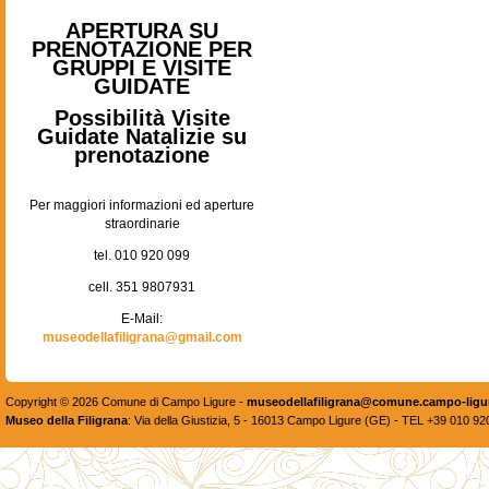
APERTURA SU
PRENOTAZIONE PER
GRUPPI E VISITE
GUIDATE
Possibilità Visite
Guidate Natalizie su
prenotazione
Per maggiori informazioni ed aperture
straordinarie
tel. 010 920 099
cell. 351 9807931
E-Mail:
museodellafiligrana@gmail.com
Copyright © 2026 Comune di Campo Ligure -
museodellafiligrana@comune.campo-ligur
Museo della Filigrana
: Via della Giustizia, 5 - 16013 Campo Ligure (GE) - TEL +39 010 9