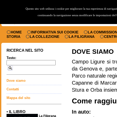
Questo sito web utilizza i cookie per migliorare la tua esperienza di naviga
continuando la navigazione senza modificare le impostazioni del br
HOME
INFORMATIVA SUI COOKIE
LA COMMISSION
STORIA
LA COLLEZIONE
LA FILIGRANA
CENTR
DOVE SIAMO
RICERCA NEL SITO
Testo:
Campo Ligure si tro
da Genova e, parte 
Parco naturale regi
Dove siamo
Capanne di Marcaro
Stura e Orba insieme
Contatti
Mappa del sito
Come raggiu
In auto:
• IL LIBRO
La Filigrana